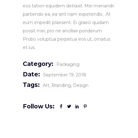
eos tation equidem detraxit. Mei menandri
partiendo ea, ea sint nam expetendis . At
eum impedit praesent. Ei graeci quidam
possit mei, pro ne ancillae ponderum.
Probo voluptua perpetua eos ut, ornatus
et ius.
Category:
Packaging
Date:
September 19, 2018
Tags:
Art
Branding
Design
Follow Us: