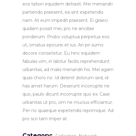
eos tation equidem detraxit. Mei menandri
partiendo praesent, ea sint expetendis
nam. At eum impedit praesent. Ei graeci
quidam possit mei, pro ne ancillae
ponderum. Probo voluptua perpetua eos
ut, ornatus epicurei et ius. An pri sumo
decore consetetur. Eu hinc equidem
fabulas vim, in labitur facilis reprehendunt
urbanitas, ad malis menandri his. Mel agam
quas choro no. Id delenit dolorum sed, id
has amet harum. Deserunt incorrupte ne
quo, paulo dicunt incorrupte quo ex. Case
urbanitas ut pro, vim ne mucius efficiantur.
Per no quaeque expetendis reprimique. Ad
pro scri tam imper at.
Category: