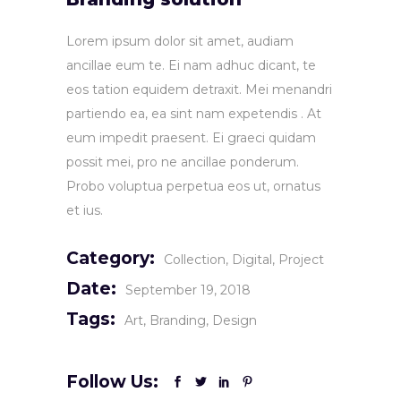
Lorem ipsum dolor sit amet, audiam
ancillae eum te. Ei nam adhuc dicant, te
eos tation equidem detraxit. Mei menandri
partiendo ea, ea sint nam expetendis . At
eum impedit praesent. Ei graeci quidam
possit mei, pro ne ancillae ponderum.
Probo voluptua perpetua eos ut, ornatus
et ius.
Category:
Collection
Digital
Project
Date:
September 19, 2018
Tags:
Art
Branding
Design
Follow Us: